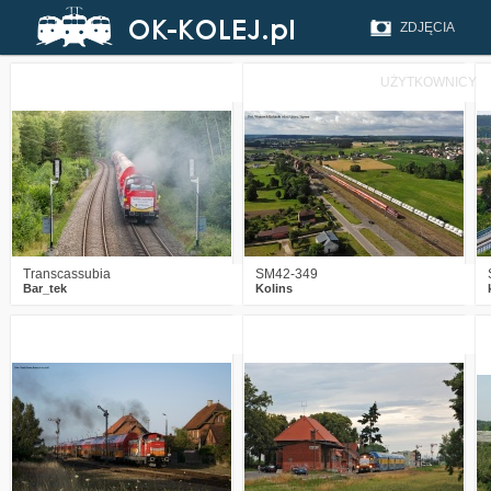
ZDJĘCIA
UŻYTKOWNICY
1
1255
5
2
1740
9
Transcassubia
SM42-349
Bar_tek
Kolins
2
2407
13
3
2383
11