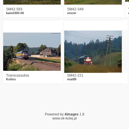
SM42-583
SM42-349
kamil300-00
oiscer
5
2777
7
8
3745
1
Transcassubia
SM42-221
Kolins
mat89
Powered by
4images
1.8
www.ok-kolej.pl