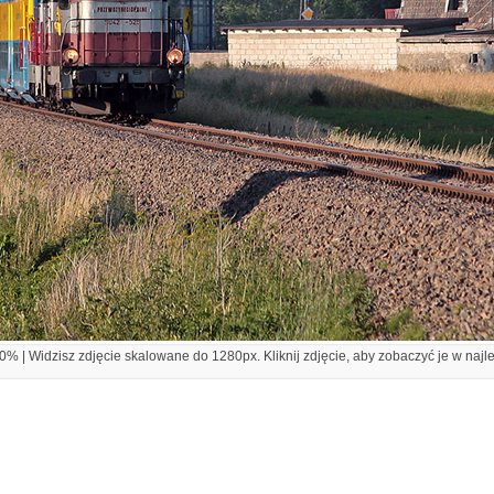
% | Widzisz zdjęcie skalowane do 1280px. Kliknij zdjęcie, aby zobaczyć je w najl