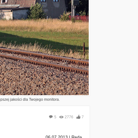
epszej jakości dla Twojego monitora.
5
2776
7
06.07.2013 | Reda