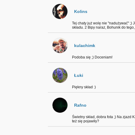
Kolins
Tej chaty już wolę nie "nadużywać" ;)
składu. 2 Bipy naraz, Bohunik do tego,
kulachimk
Podoba się ;) Doceniam!
Łuki
Piękny skład :)
Rafno
Świetny skład, dobra fota ;) Na zjazd 
też się pojawiły?