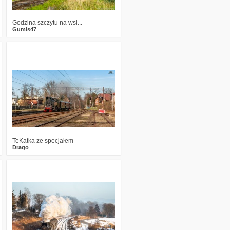
Godzina szczytu na wsi...
Gumis47
2
2257
12
TeKatka ze specjałem
Drago
21
3460
9