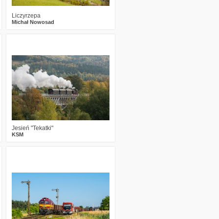
Liczyrzepa
Michał Nowosad
0
2811
12
Jesień "Tekatki"
KSM
0
1930
16