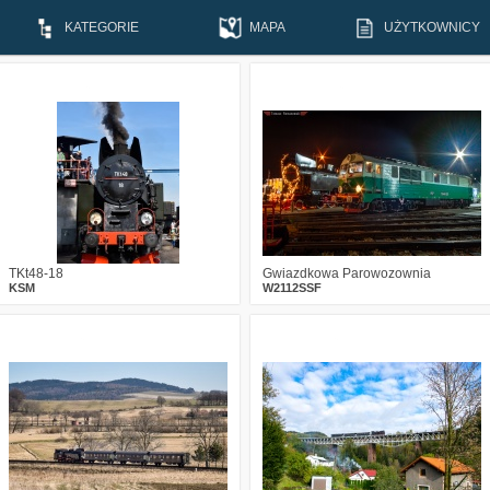
KATEGORIE
MAPA
UŻYTKOWNICY
0
583
10
0
630
15
TKt48-18
Gwiazdkowa Parowozownia
KSM
W2112SSF
2
1973
15
1
2176
17