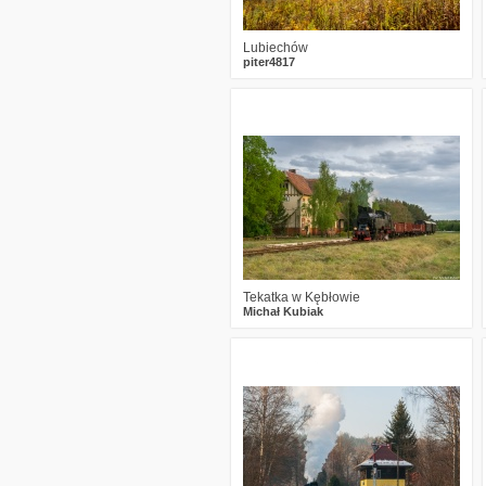
Lubiechów
piter4817
3
2426
19
Tekatka w Kębłowie
Michał Kubiak
3
4726
11