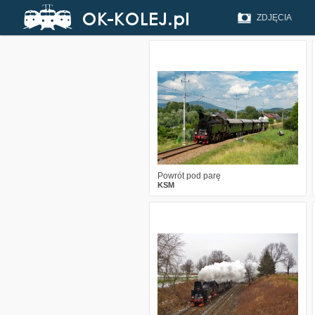
ZDJĘCIA
3
735
16
Powrót pod parę
KSM
2
971
16