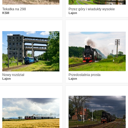
Tekatka na 298
Przez góry i wiadukty wysokie
KSM
Lajon
3
2245
21
2
2429
17
Nowy rozdział
Przedostatnia prosta
Lajon
Lajon
0
2254
19
1
2599
6