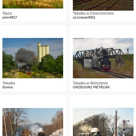
Ślęża
Tekatka w Dzierżoniowie
piter4817
szczepan9421
0
2942
8
1
2826
12
Tekatka
Tekatka w Wolsztynie
Domio
GRZEGORZ PIETRZAK
4
3297
14
4
2867
11