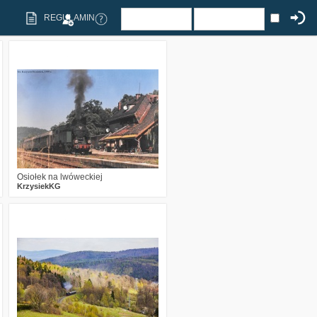
REGULAMIN
5
969
20
Osiołek na lwóweckiej
KrzysiekKG
7
2133
18