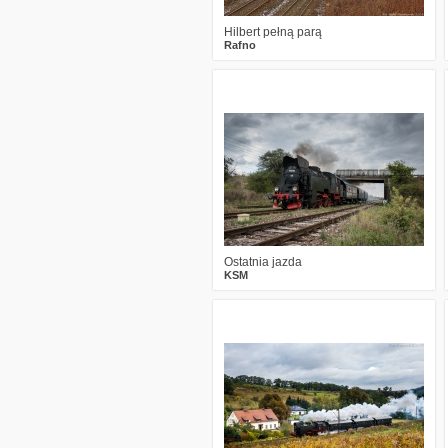
Hilbert pełną parą
Rafno
0
2125
7
Ostatnia jazda
KSM
2
2175
18