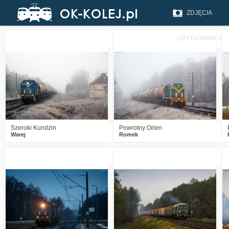
ZDJĘCIA
UŻYTKOWNICY
0
1751
14
6
2179
31
Szeroki Kundzin
Powrotny Orlen
Warej
Romek
3
2331
16
2
2945
17