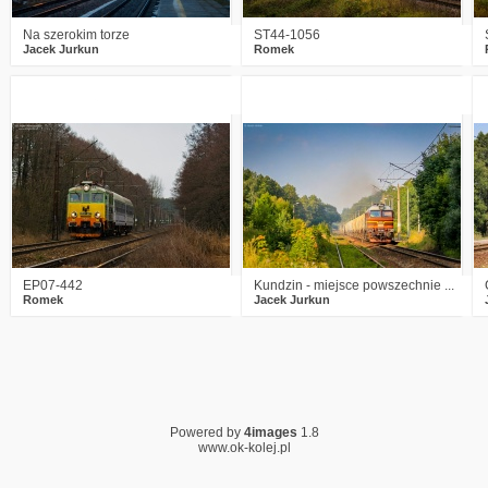
Na szerokim torze
ST44-1056
Jacek Jurkun
Romek
6
3014
19
2
3149
10
EP07-442
Kundzin - miejsce powszechnie ...
Romek
Jacek Jurkun
Powered by
4images
1.8
www.ok-kolej.pl