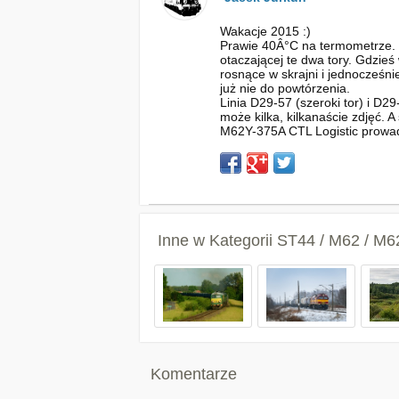
Wakacje 2015 :)
Prawie 40Â°C na termometrze. G
otaczającej te dwa tory. Gdzieś
rosnące w skrajni i jednocześni
już nie do powtórzenia.
Linia D29-57 (szeroki tor) i D2
może kilka, kilkanaście zdjęć. 
M62Y-375A CTL Logistic prowadzi
Inne w Kategorii
ST44 / M62 / M
Komentarze