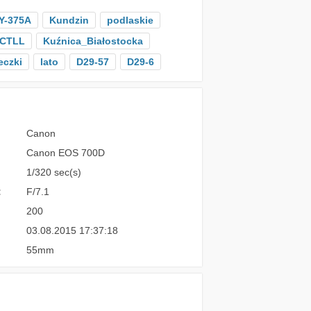
Y-375A
Kundzin
podlaskie
CTLL
Kuźnica_Białostocka
eczki
lato
D29-57
D29-6
Canon
Canon EOS 700D
1/320 sec(s)
:
F/7.1
200
03.08.2015 17:37:18
55mm