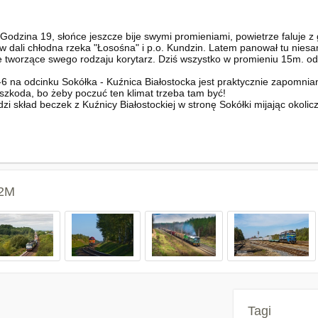
odzina 19, słońce jeszcze bije swymi promieniami, powietrze faluje z 
 w dali chłodna rzeka "Łosośna" i p.o. Kundzin. Latem panował tu nies
e tworzące swego rodzaju korytarz. Dziś wszystko w promieniu 15m. od 
9-6 na odcinku Sokółka - Kuźnica Białostocka jest praktycznie zapomnian
A szkoda, bo żeby poczuć ten klimat trzeba tam być!
 skład beczek z Kuźnicy Białostockiej w stronę Sokółki mijając okolic
62M
Tagi