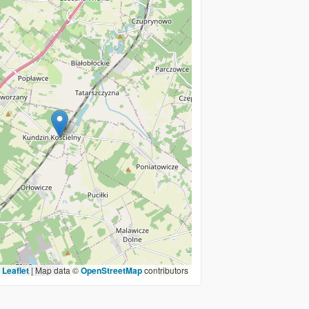
Leaflet
|
Map data ©
OpenStreetMap
contributors