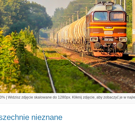
% | Widzisz zdjęcie skalowane do 1280px. Kliknij zdjęcie, aby zobaczyć je w najl
szechnie nieznane