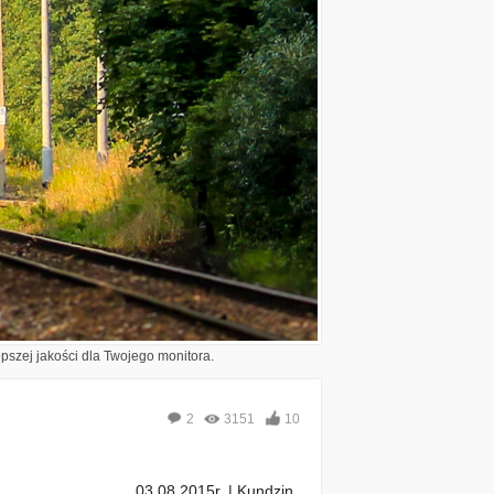
epszej jakości dla Twojego monitora.
2
3151
10
03.08.2015r. | Kundzin