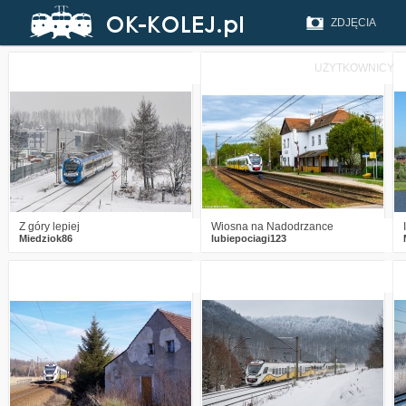
ZDJĘCIA
UŻYTKOWNICY
0
421
12
2
695
12
Z góry lepiej
Wiosna na Nadodrzance
Miedziok86
lubiepociagi123
1
1065
3
2
1248
19