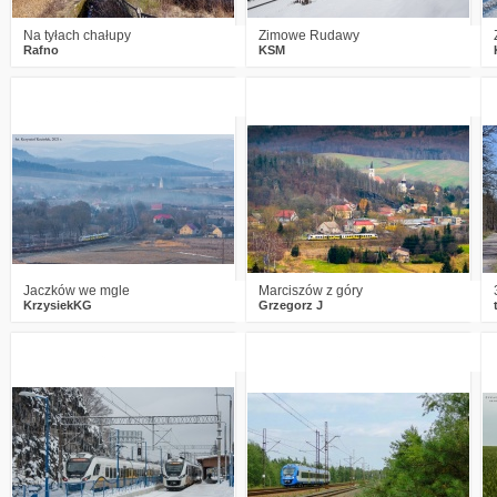
Na tyłach chałupy
Zimowe Rudawy
Rafno
KSM
7
2147
28
2
1967
28
Jaczków we mgle
Marciszów z góry
KrzysiekKG
Grzegorz J
5
2880
7
1
3201
3