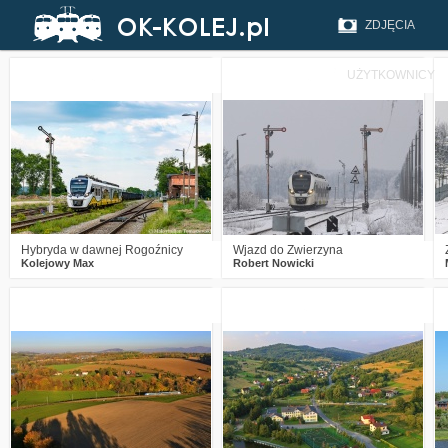
ZDJĘCIA
UŻYTKOWNICY
2
474
15
0
338
8
Hybryda w dawnej Rogoźnicy
Wjazd do Zwierzyna
Kolejowy Max
Robert Nowicki
0
505
10
4
756
22