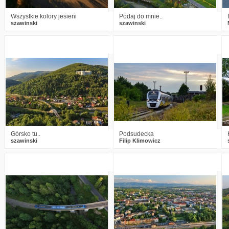
Wszystkie kolory jesieni
Podaj do mnie..
szawinski
szawinski
2
893
14
1
978
10
Górsko tu..
Podsudecka
szawinski
Filip Klimowicz
3
977
15
2
1163
14