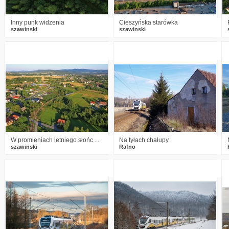
Inny punk widzenia
Cieszyńska starówka
szawinski
szawinski
1
938
14
1
1065
3
W promieniach letniego słońc ...
Na tyłach chałupy
szawinski
Rafno
3
1242
23
2
1247
19