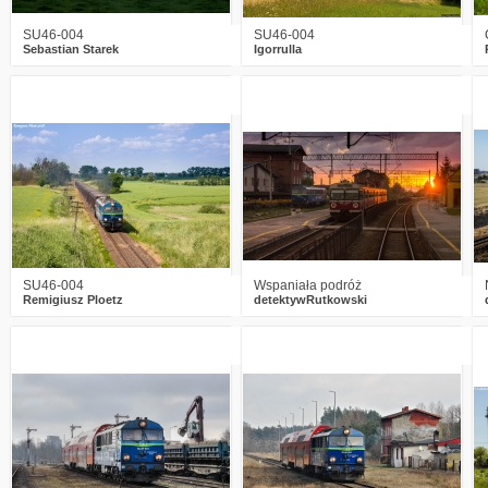
SU46-004
SU46-004
Sebastian Starek
Igorrulla
2
2960
20
1
2239
17
SU46-004
Wspaniała podróż
Remigiusz Ploetz
detektywRutkowski
1
2484
13
3
3165
18