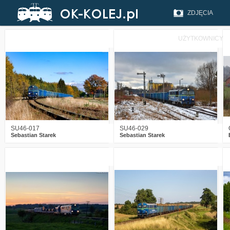
ZDJĘCIA
UŻYTKOWNICY
3
870
31
2
1257
26
SU46-017
SU46-029
Sebastian Starek
Sebastian Starek
6
2793
26
7
2046
31