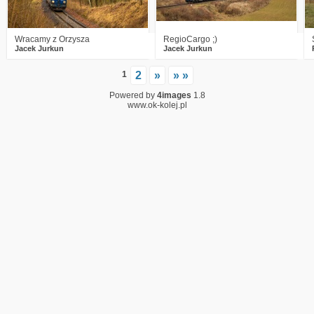
Wracamy z Orzysza
RegioCargo ;)
Jacek Jurkun
Jacek Jurkun
1
2
»
» »
Powered by
4images
1.8
www.ok-kolej.pl