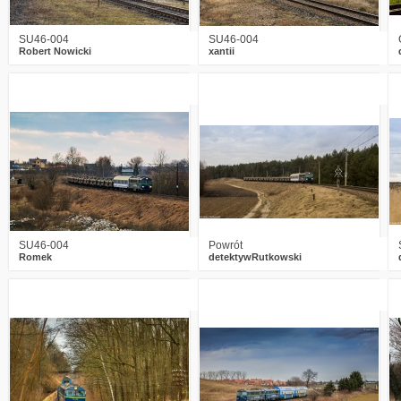
SU46-004
SU46-004
Robert Nowicki
xantii
2
3096
13
1
2592
3
SU46-004
Powrót
Romek
detektywRutkowski
6
2930
14
6
3720
21