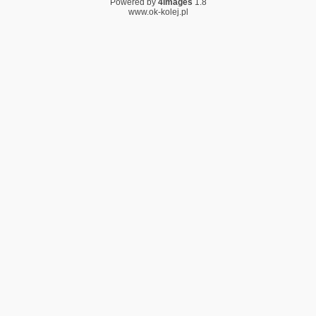
Powered by
4images
1.8
www.ok-kolej.pl