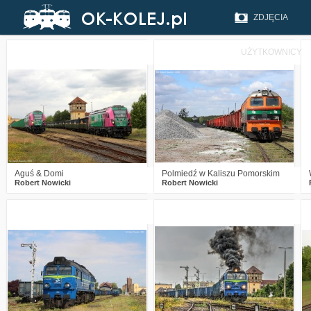
ZDJĘCIA
UŻYTKOWNICY
1
168
10
1
144
8
Aguś & Domi
Polmiedź w Kaliszu Pomorskim
Robert Nowicki
Robert Nowicki
1
215
10
0
272
11