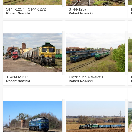
ST44-1257 + ST44-1272
ST44-1257
Robert Nowicki
Robert Nowicki
0
235
13
1
174
5
JT42M 653-05
Ciężkie trio w Wałczu
Robert Nowicki
Robert Nowicki
1
330
6
0
243
5