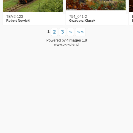
TEM2-123
754_041-2
Robert Nowicki
Grzegorz Klusek
1
2
3
»
» »
Powered by
4images
1.8
www.ok-kolej.pl