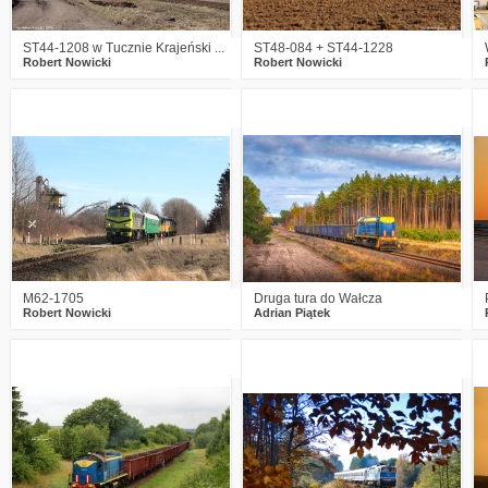
ST44-1208 w Tucznie Krajeński ...
ST48-084 + ST44-1228
Robert Nowicki
Robert Nowicki
1
351
10
1
528
26
M62-1705
Druga tura do Wałcza
Robert Nowicki
Adrian Piątek
1
539
21
5
457
6