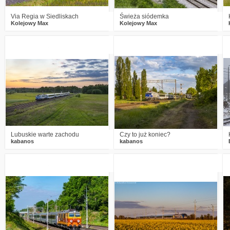
Via Regia w Siedliskach
Świeża siódemka
Kolejowy Max
Kolejowy Max
0
280
15
7
436
13
Lubuskie warte zachodu
Czy to już koniec?
kabanos
kabanos
7
316
12
3
308
12