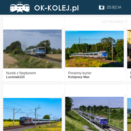
ZDJĘCIA
UŻYTKOWNICY
1
152
9
5
241
14
Nurek z Neptunem
Poranny kurier
Luziniak123
Kolejowy Max
0
186
9
0
191
8