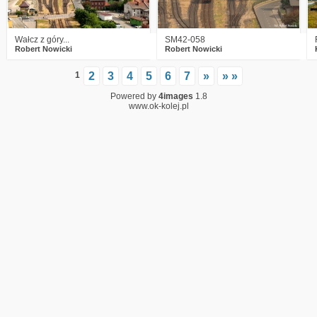
Wałcz z góry...
SM42-058
Robert Nowicki
Robert Nowicki
1
2
3
4
5
6
7
»
» »
Powered by
4images
1.8
www.ok-kolej.pl