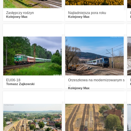
Zastępczy rodzyn
Najładniejsza pora roku
Kolejowy Max
Kolejowy Max
0
383
17
2
355
12
EU06-18
Orzeszkowa na modernizowanym s
Tomasz Zajkowski
...
Kolejowy Max
3
408
17
7
441
24