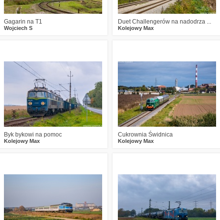
Gagarin na T1
Duet Challengerów na nadodrza ...
Wojciech S
Kolejowy Max
3
523
13
3
584
18
Byk bykowi na pomoc
Cukrownia Świdnica
Kolejowy Max
Kolejowy Max
3
838
18
0
603
7