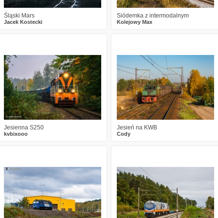
Śląski Mars
Siódemka z intermodalnym
Jacek Kostecki
Kolejowy Max
0
515
19
0
495
14
Jesienna S250
Jesień na KWB
kvbixooo
Cody
0
523
15
2
455
12