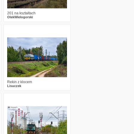
201 na kształtach
OlekWielogorski
0
646
11
Rekin z klocem
Lisuczek
3
899
18