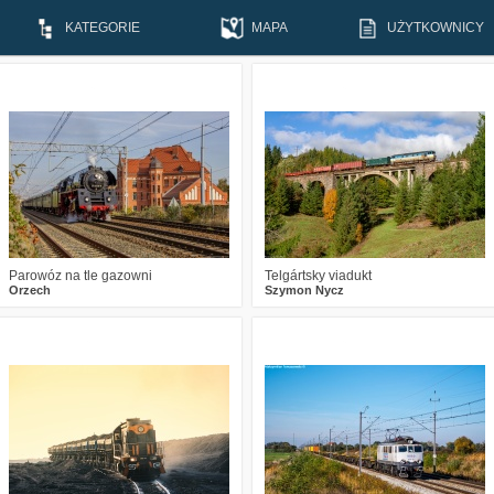
KATEGORIE
MAPA
UŻYTKOWNICY
1
301
8
6
562
27
Parowóz na tle gazowni
Telgártsky viadukt
Orzech
Szymon Nycz
4
639
29
0
463
12