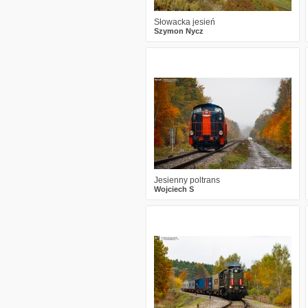
Słowacka jesień
Szymon Nycz
0
451
15
Jesienny poltrans
Wojciech S
0
489
19