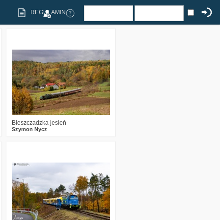
REGULAMIN
3
670
25
Bieszczadzka jesień
Szymon Nycz
0
451
16