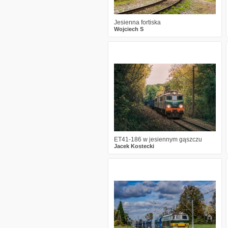
Jesienna fortiska
Wojciech S
1
665
26
ET41-186 w jesiennym gąszczu
Jacek Kostecki
1
534
10