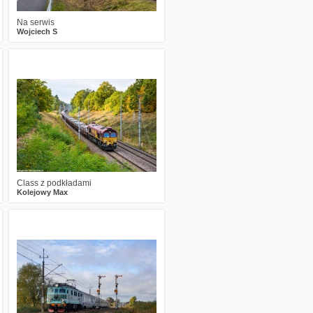
Na serwis
Wojciech S
0
407
12
Class z podkładami
Kolejowy Max
0
453
13