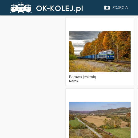
ZDJĘCIA
1
291
24
Borowa jesienią
Narek
2
584
20