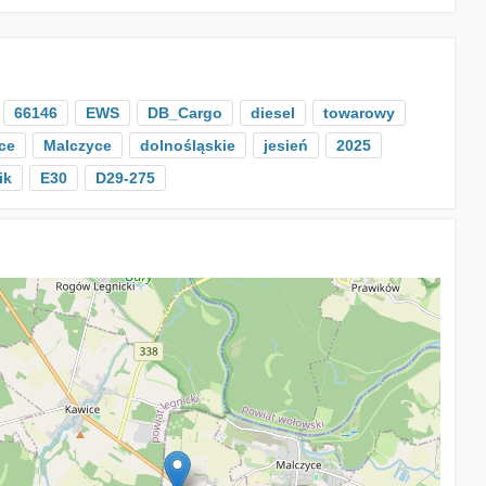
66146
EWS
DB_Cargo
diesel
towarowy
ce
Malczyce
dolnośląskie
jesień
2025
ik
E30
D29-275