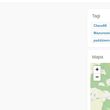
Tagi
Class66
Mazurowi
październ
Mapa
+
−