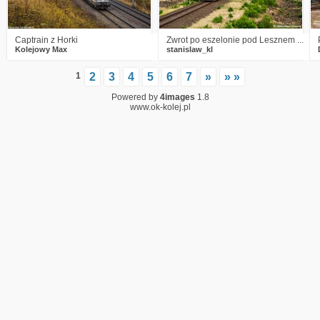
Captrain z Horki
Zwrot po eszelonie pod Lesznem ...
Kolejowy Max
stanislaw_kl
1
2
3
4
5
6
7
»
» »
Powered by
4images
1.8
www.ok-kolej.pl