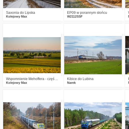
Saxonia do Lipska
EP09 w porannym słońcu
Kolejowy Max
W2112SSF
3
422
20
2
530
15
Wspomnienie Mehoffera - częś ...
Kibice do Lubina
Kolejowy Max
Narek
2
522
22
1
481
21