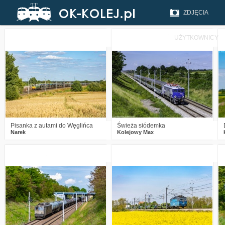
ZDJĘCIA
UŻYTKOWNICY
1
244
23
0
190
8
Pisanka z autami do Węglińca
Świeża siódemka
Narek
Kolejowy Max
3
250
10
6
369
17