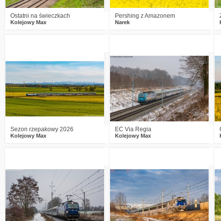
Ostatni na świeczkach
Pershing z Amazonem
Kolejowy Max
Narek
0
359
16
4
444
10
Sezon rzepakowy 2026
EC Via Regia
Kolejowy Max
Kolejowy Max
0
389
12
5
624
24