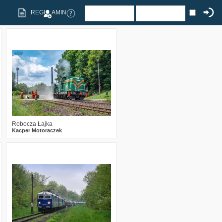
REGULAMIN
1
341
13
Robocza Łajka
Kacper Motoraczek
2
660
29