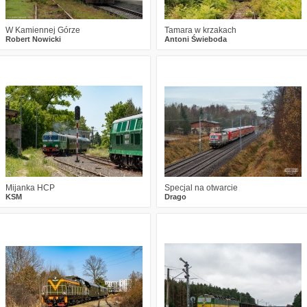
W Kamiennej Górze
Tamara w krzakach
Robert Nowicki
Antoni Świeboda
0
592
13
5
793
22
Mijanka HCP
Specjal na otwarcie
KSM
Drago
0
477
5
5
797
9