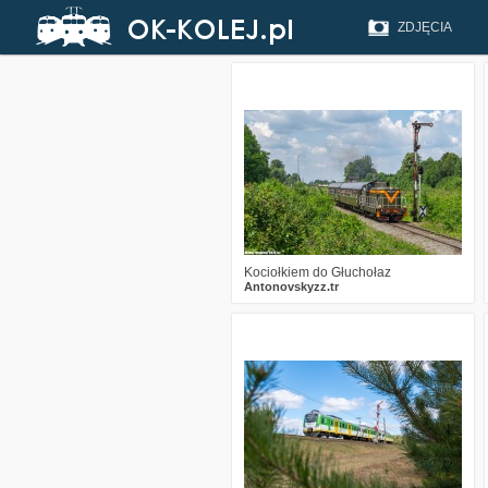
ZDJĘCIA
1
139
8
Kociołkiem do Głuchołaz
Antonovskyzz.tr
1
218
9