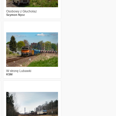
Osobowy z Głuchołaz
Szymon Nycz
6
715
14
W stronę Lubawki
KSM
1
542
16