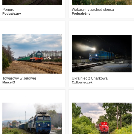
Ponuro
Wakacyjny zachód słońca
Podgałęźny
Podgałęźny
1
309
16
2
530
17
Towarowy w Jełowej
Ukrainiec z Charkowa
MarcelO
Czllowieczek
0
379
4
2
615
11