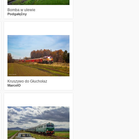
Bomba w ulewie
Podgałęźny
0
477
20
Kruszywo do Głuchołaz
MarcelO
1
640
13