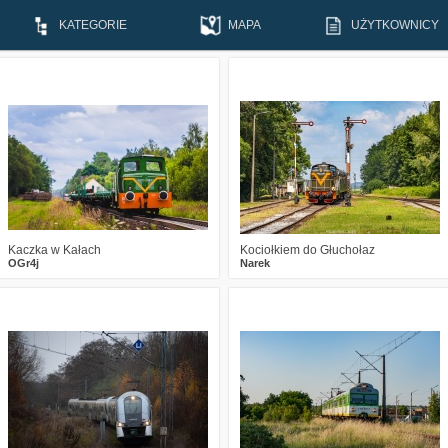
KATEGORIE
MAPA
UŻYTKOWNICY
2
268
16
1
285
18
Kaczka w Kałach
Kociołkiem do Głuchołaz
OGr4j
Narek
1
224
4
2
313
14