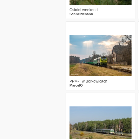
Ostatni weekend
Schneidebahn
2
296
15
PPM-T w Borkowicach
MarcelO
2
444
14