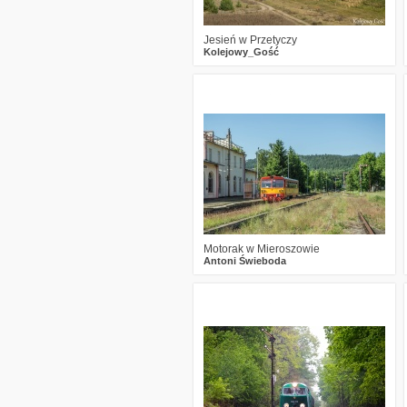
Jesień w Przetyczy
Kolejowy_Gość
4
511
11
Motorak w Mieroszowie
Antoni Świeboda
2
944
27