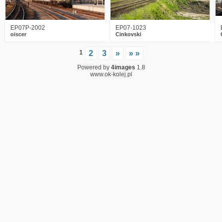
EP07P-2002
EP07-1023
oiscer
Cinkovski
1
2
3
»
» »
Powered by
4images
1.8
www.ok-kolej.pl