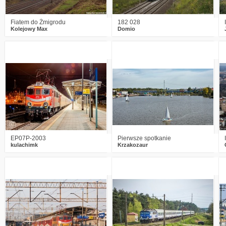
Fiatem do Żmigrodu
182 028
Kolejowy Max
Domio
1
1605
15
2
1610
18
EP07P-2003
Pierwsze spotkanie
kulachimk
Krzakozaur
2
4097
4
1
2798
3