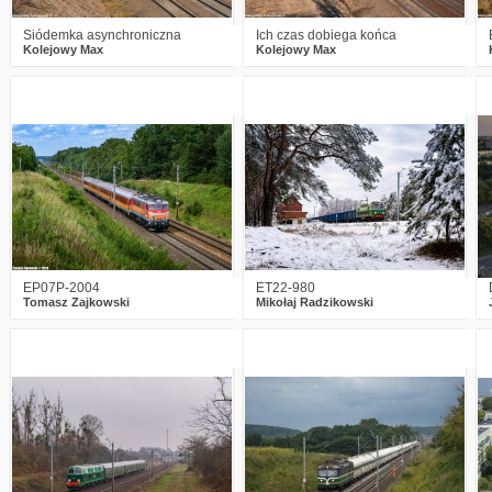
Siódemka asynchroniczna
Ich czas dobiega końca
Kolejowy Max
Kolejowy Max
0
938
12
4
1180
26
EP07P-2004
ET22-980
Tomasz Zajkowski
Mikołaj Radzikowski
0
1040
11
1
1317
17