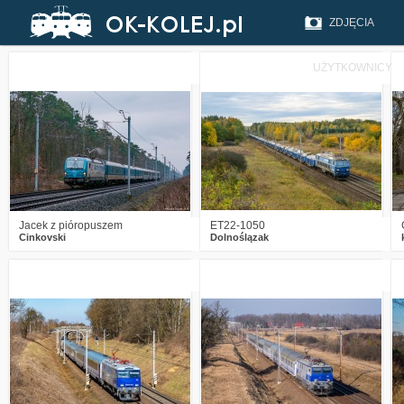
ZDJĘCIA
UŻYTKOWNICY
0
201
7
0
339
12
Jacek z pióropuszem
ET22-1050
Cinkovski
Dolnoślązak
2
688
16
3
681
14