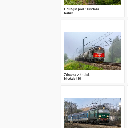
Dżungla pod Sudetami
Narek
0
248
16
Zdawka z Łazisk
Miedziok86
2
284
13