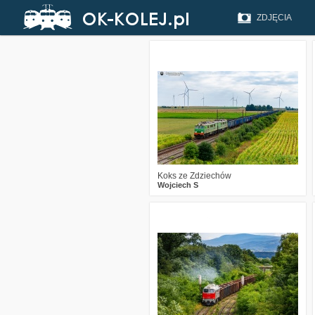
ZDJĘCIA
2
186
15
Koks ze Zdziechów
Wojciech S
5
320
29