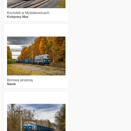
Kociołek w Mysłakowicach
Kolejowy Max
1
291
24
Borowa jesienią
Narek
0
275
14