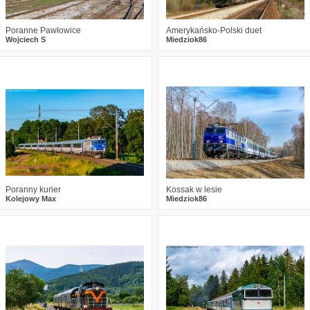
Poranne Pawłowice
Amerykańsko-Polski duet
Wojciech S
Miedziok86
5
242
14
0
177
8
Poranny kurier
Kossak w lesie
Kolejowy Max
Miedziok86
0
217
14
0
238
14