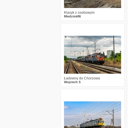
Klasyk z osobowym
Miedziok86
0
206
13
Ładowny do Chorzowa
Wojciech S
0
249
9