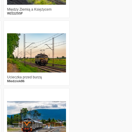
Między Ziemią a Księżycem
W2112SSF
2
271
11
Ucieczka przed burzą
Miedziok86
2
272
14