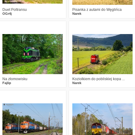
Duet Poltransu
Pisanka z autami do Węglińca
OGr4j
Narek
1
204
12
1
274
20
Na złomowisku
Koziołkiem do pobliskiej kopa ...
Fajlip
Narek
2
234
13
1
207
7