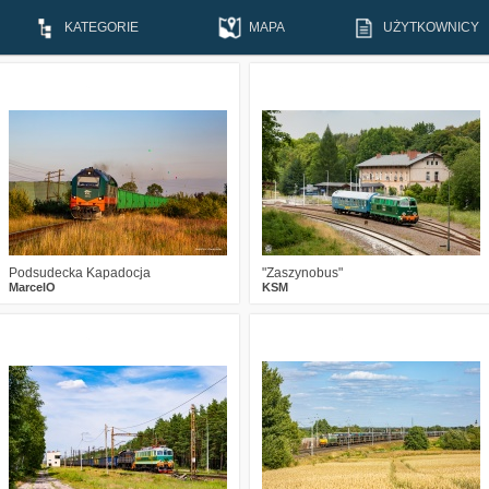
KATEGORIE
MAPA
UŻYTKOWNICY
3
181
18
3
330
20
Podsudecka Kapadocja
"Zaszynobus"
MarcelO
KSM
2
396
20
1
245
23