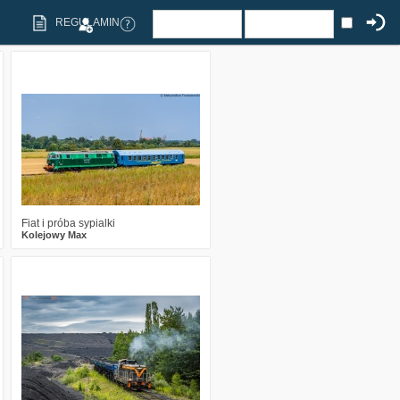
REGULAMIN
5
231
19
Fiat i próba sypialki
Kolejowy Max
0
312
31