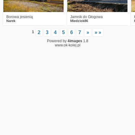
Borowa jesienią
Jamnik do Głogowa
Narek
Miedziok86
1
2
3
4
5
6
7
»
» »
Powered by
4images
1.8
www.ok-kolej.pl