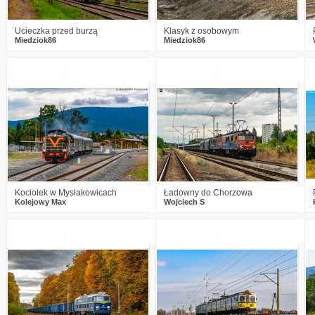
Ucieczka przed burzą
Klasyk z osobowym
Miedziok86
Miedziok86
2
274
14
0
206
13
Kociołek w Mysłakowicach
Ładowny do Chorzowa
Kolejowy Max
Wojciech S
1
293
24
0
249
9