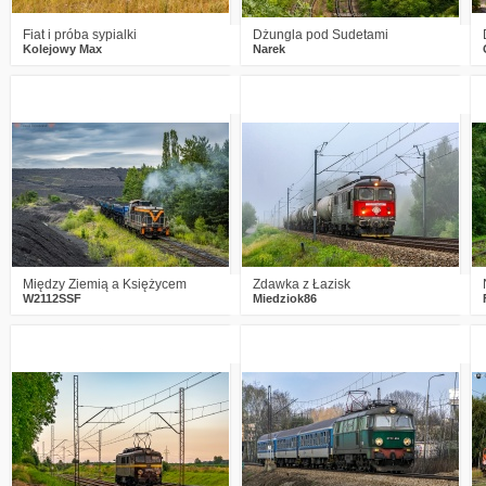
Fiat i próba sypialki
Dżungla pod Sudetami
Kolejowy Max
Narek
0
314
31
0
248
16
Między Ziemią a Księżycem
Zdawka z Łazisk
W2112SSF
Miedziok86
2
272
11
2
285
13