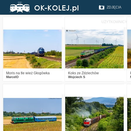
ZDJĘCIA
UŻYTKOWNICY
0
170
14
2
204
17
Moris na tle wież Głogówka
Koks ze Zdziechów
MarcelO
Wojciech S
5
238
20
5
325
29