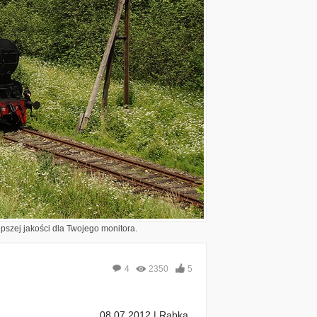
epszej jakości dla Twojego monitora.
4
2350
5
08.07.2012 | Rabka