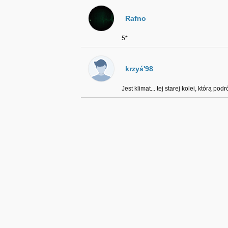
Rafno
5*
krzyś'98
Jest klimat... tej starej kolei, którą p