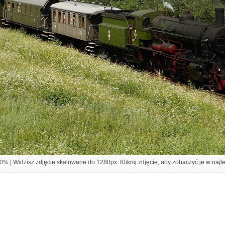
% | Widzisz zdjęcie skalowane do 1280px. Kliknij zdjęcie, aby zobaczyć je w najl