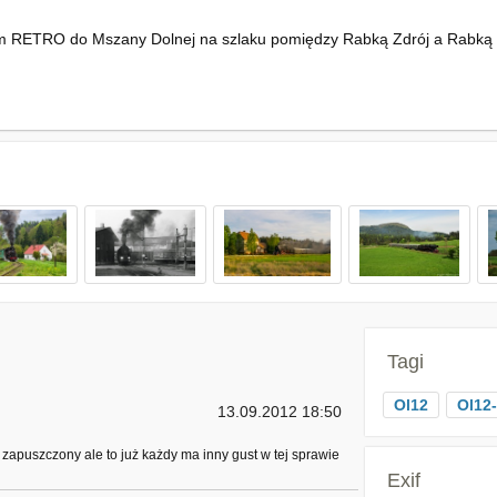
em RETRO do Mszany Dolnej na szlaku pomiędzy Rabką Zdrój a Rabką 
Tagi
Ol12
Ol12
13.09.2012 18:50
 zapuszczony ale to już każdy ma inny gust w tej sprawie
Exif