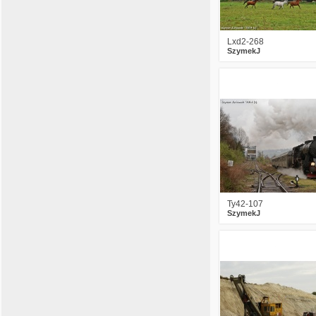
SzymekJ
26.10.2015 10:05
Lxd2-268
Co ciekawe na terenie jednego z
SzymekJ
wyrobisk w okolicach Opola były
kręcone niektóre sceny do filmu
"Karbala" - taki iracki krajobraz:
1
2279
http://i.iplsc.com/-/0004IU9Q337OUAVJ-
C438.jpg
SzymekJ
26.10.2015 09:11
Co ciekawe na terenie jednego z
wyrobisk w okolicach Opola były
kręcone niektóre sceny do filmu
"Karbala" - taki iracki krajobraz:
http://i.iplsc.com/-/0004IU9Q337OUAVJ-
C438.jpg
Ty42-107
SzymekJ
SzymekJ
26.10.2015 07:52
5
3955
Szopa bardzo okazała jak na
przemysłowe - wąskie tory.
SzymekJ
25.10.2015 22:46