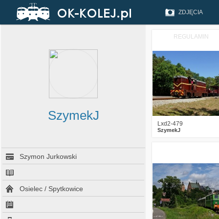
ZDJĘCIA
REGULAMIN
0
2335
SzymekJ
Lxd2-479
SzymekJ
6
2598
Szymon Jurkowski
Osielec / Spytkowice