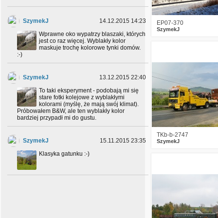
SzymekJ
14.12.2015 14:23
EP07-370
SzymekJ
Wprawne oko wypatrzy blaszaki, których
jest co raz więcej. Wyblakły kolor
maskuje trochę kolorowe tynki domów.
3
2264
:-)
SzymekJ
13.12.2015 22:40
To taki eksperyment - podobają mi się
stare fotki kolejowe z wyblakłymi
kolorami (myślę, że mają swój klimat).
Próbowałem B&W, ale ten wyblakły kolor
bardziej przypadł mi do gustu.
TKb-b-2747
SzymekJ
15.11.2015 23:35
SzymekJ
Klasyka gatunku :-)
3
2585
SzymekJ
31.10.2015 22:56
Jak z HORRORU ;-) :-p