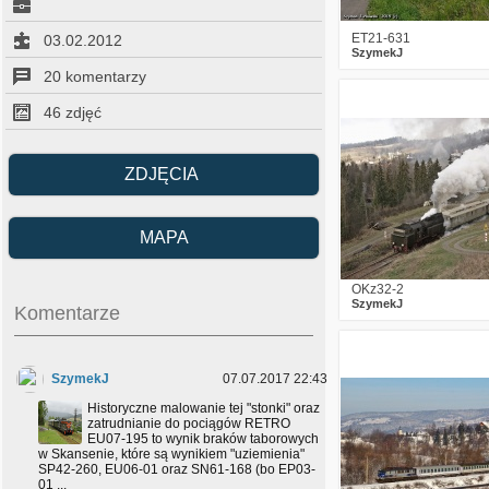
ET21-631
03.02.2012
SzymekJ
20 komentarzy
6
2702
46 zdjęć
ZDJĘCIA
MAPA
OKz32-2
SzymekJ
Komentarze
3
2299
SzymekJ
07.07.2017 22:43
Historyczne malowanie tej "stonki" oraz
zatrudnianie do pociągów RETRO
EU07-195 to wynik braków taborowych
w Skansenie, które są wynikiem "uziemienia"
SP42-260, EU06-01 oraz SN61-168 (bo EP03-
01 ...