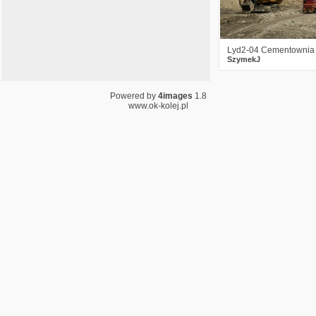
Kopalnia już nie pracuje, kolejka też nie
jeździ ale ...
http://www.nettg.pl/news/131838/gornictwo-
miasto-ma-przejac-kolejke-kopalni-kazimierz-
Lyd2-04 Cementownia
juliusz
SzymekJ
SzymekJ
25.10.2015 22:42
Powered by
4images
1.8
Znam - pomimo że jestem
www.ok-kolej.pl
konserwatywnym tradycjonalistom
zdecydowanie lubiącym dziewczyny ;-)
SzymekJ
20.10.2015 16:16
Bardzo sympatyczna klatka
SzymekJ
07.09.2015 12:28
Drago - jak by co to daj znać - czasami
tam gonię to się przyłączysz :-)
SzymekJ
25.08.2015 12:39