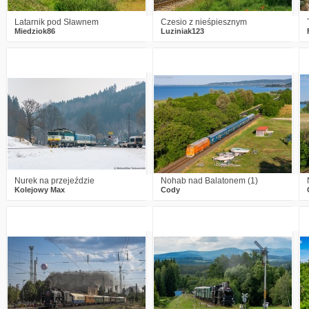
Latarnik pod Sławnem
Czesio z nieśpiesznym
Miedziok86
Luziniak123
2
181
15
3
236
23
Nurek na przejeździe
Nohab nad Balatonem (1)
Kolejowy Max
Cody
2
220
8
5
223
15