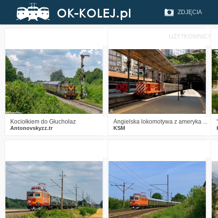
ZDJĘCIA
UŻYTKOWNICY
1
139
8
2
163
13
Kociołkiem do Głuchołaz
Angielska lokomotywa z ameryka ...
Antonovskyzz.tr
KSM
3
306
14
0
165
9