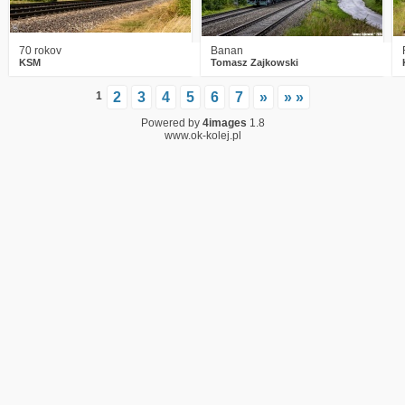
70 rokov
Banan
KSM
Tomasz Zajkowski
1
2
3
4
5
6
7
»
» »
Powered by
4images
1.8
www.ok-kolej.pl