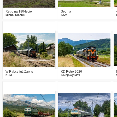
Retro na 180-lecie
Sedma
Michał Ułasiuk
KSM
3
226
10
0
220
14
W Rabce już Zaryte
KD Retro 2026
KSM
Kolejowy Max
1
225
16
2
383
24