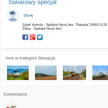
Towarowy specjal
OGr4j
Szlak Vydrník - Spišská Nová Ves. "Rakaňa" E669.2133 
Žilina - Spišská Nová Ves".
Inne w Kategorii
Słowacja
Komentarze