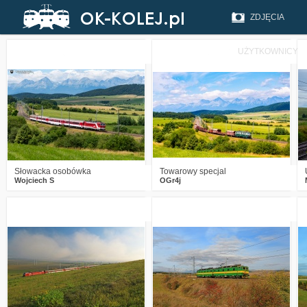
ZDJĘCIA
UŻYTKOWNICY
0
185
18
3
327
23
Słowacka osobówka
Towarowy specjal
Wojciech S
OGr4j
2
810
5
1
943
12