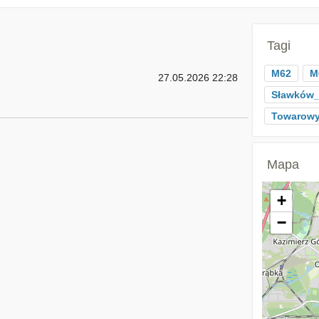
Tagi
M62
M
27.05.2026 22:28
Sławków_
Towarow
Mapa
+
−