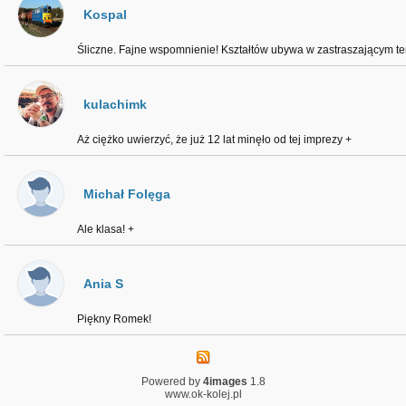
Kospal
Śliczne. Fajne wspomnienie! Kształtów ubywa w zastraszającym tem
kulachimk
Aż ciężko uwierzyć, że już 12 lat minęło od tej imprezy +
Michał Folęga
Ale klasa! +
Ania S
Piękny Romek!
Powered by
4images
1.8
www.ok-kolej.pl