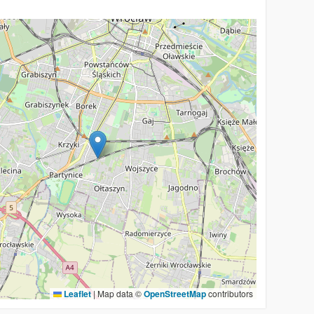
Leaflet
|
Map data ©
OpenStreetMap
contributors