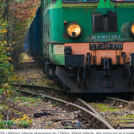
% | Widzisz zdjęcie skalowane do 1280px. Kliknij zdjęcie, aby zobaczyć je w najl