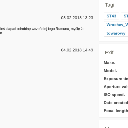
Tagi
ST43
S
03.02.2018 13:23
Wrocław_W
łeś złapać odrobinę wcześniej tego Rumuna, myślę że
e.
towarowy
04.02.2018 14:49
Exif
Make:
Model:
Exposure ti
Aperture val
ISO speed:
Date created
Focal length