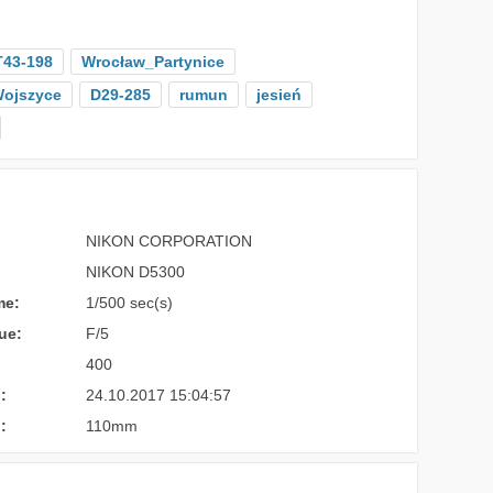
T43-198
Wrocław_Partynice
ojszyce
D29-285
rumun
jesień
NIKON CORPORATION
NIKON D5300
me:
1/500 sec(s)
ue:
F/5
400
:
24.10.2017 15:04:57
:
110mm