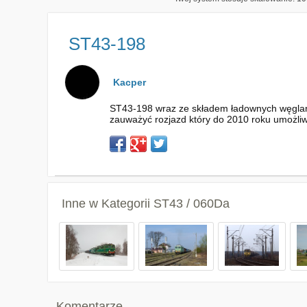
ST43-198
Kacper
ST43-198 wraz ze składem ładownych węglarek
zauważyć rozjazd który do 2010 roku umożliwi
Inne w Kategorii
ST43 / 060Da
Komentarze