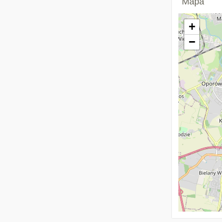
Mapa
+
−