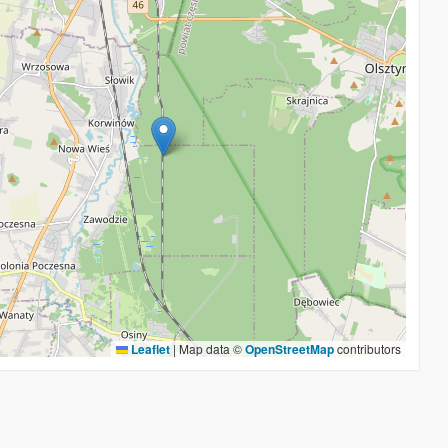
Leaflet
|
Map data ©
OpenStreetMap
contributors