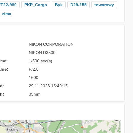
ET22-980
PKP_Cargo
Byk
D29-155
towarowy
zima
NIKON CORPORATION
NIKON D3500
ime:
1/500 sec(s)
lue:
F/2.8
1600
d:
29.11.2023 15:49:15
h:
35mm