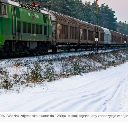
% | Widzisz zdjęcie skalowane do 1280px. Kliknij zdjęcie, aby zobaczyć je w najl