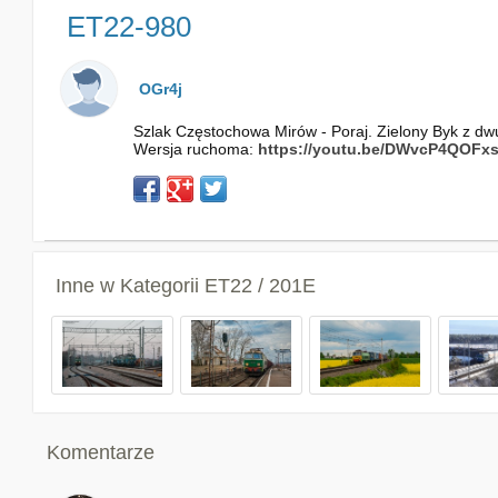
ET22-980
OGr4j
Szlak Częstochowa Mirów - Poraj. Zielony Byk z d
Wersja ruchoma:
https://youtu.be/DWvcP4QOFx
Inne w Kategorii
ET22 / 201E
Komentarze