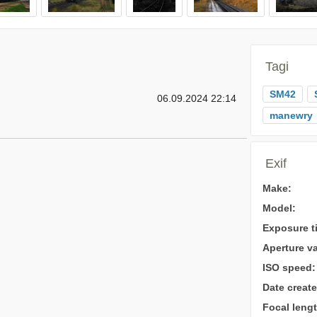
Tagi
SM42
06.09.2024 22:14
manewry
Exif
Make:
Model:
Exposure t
Aperture va
ISO speed:
Date create
Focal lengt