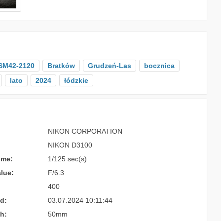
SM42-2120
Bratków
Grudzeń-Las
bocznica
lato
2024
łódzkie
NIKON CORPORATION
NIKON D3100
ime:
1/125 sec(s)
lue:
F/6.3
400
d:
03.07.2024 10:11:44
h:
50mm