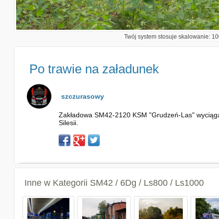
Twój system stosuje skalowanie: 100
Po trawie na załadunek
szczurasowy
Zakładowa SM42-2120 KSM "Grudzeń-Las" wyciąga ze
Silesii.
Inne w Kategorii
SM42 / 6Dg / Ls800 / Ls1000