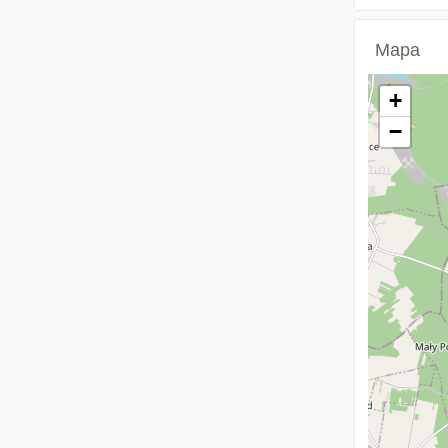
Mapa
+
−