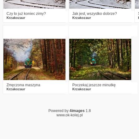
Czy to już koniec zimy?
Jak jest, wszystko dobrze?
Krzakozaur
Krzakozaur
8
2192
35
4
2186
25
Zmęczona maszyna
Poczekaj jeszcze minutkę
Krzakozaur
Krzakozaur
Powered by
4images
1.8
www.ok-kolej.pl