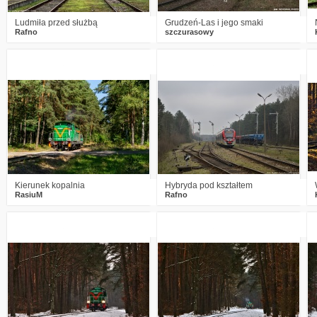
Ludmiła przed służbą
Grudzeń-Las i jego smaki
Rafno
szczurasowy
7
1238
26
3
1184
17
Kierunek kopalnia
Hybryda pod kształtem
RasiuM
Rafno
0
1417
18
2
1437
20