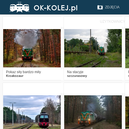
ZDJĘCIA
UŻYTKOWNICY
3
709
19
0
680
7
Pokaz siły bardzo miły
Na stacyje
Krzakozaur
szczurasowy
0
889
13
2
1130
13