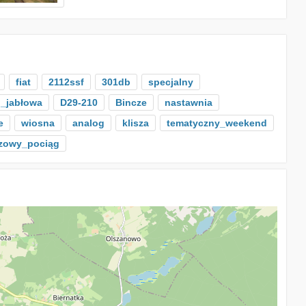
fiat
2112ssf
301db
specjalny
o_jabłowa
D29-210
Bincze
nastawnia
e
wiosna
analog
klisza
tematyczny_weekend
zowy_pociąg