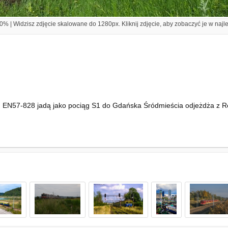
% | Widzisz zdjęcie skalowane do 1280px. Kliknij zdjęcie, aby zobaczyć je w najl
EN57-828 jadą jako pociąg S1 do Gdańska Śródmieścia odjeżdża z R