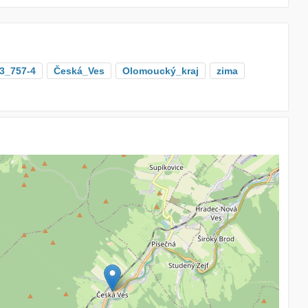
3_757-4
Česká_Ves
Olomoucký_kraj
zima