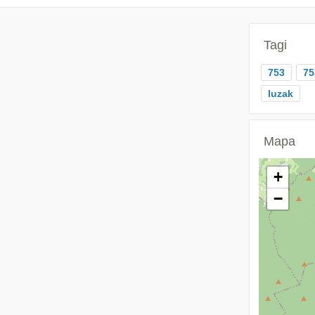
Tagi
753
75
luzak
Mapa
+
−