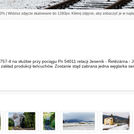
% | Widzisz zdjęcie skalowane do 1280px. Kliknij zdjęcie, aby zobaczyć je w najl
757-4 na służbie przy pociągu Pn 54011 relacji Jeseník - Řetězárna -
zy zakład produkcji łańcuchów. Zostanie stąd zabrana jedna węglarka seri