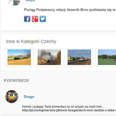
Pociąg Pośpieszny relacji Jeseník-Brno podstawia się w
Inne w Kategorii
Czechy
Komentarze
Drago
Heheh czytając Twój komentarz to mi wlazło na myśl heh...
http://pl.memgenerator.pl/mem-image/niech-moc-bedzie-z-toba-ch