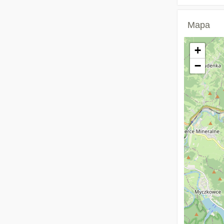
Mapa
+
−