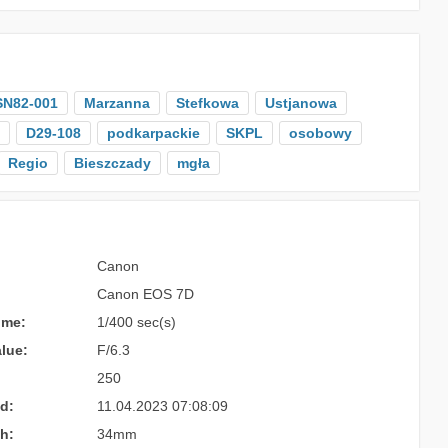
SN82-001
Marzanna
Stefkowa
Ustjanowa
D29-108
podkarpackie
SKPL
osobowy
Regio
Bieszczady
mgła
Canon
Canon EOS 7D
ime:
1/400 sec(s)
lue:
F/6.3
250
d:
11.04.2023 07:08:09
h:
34mm