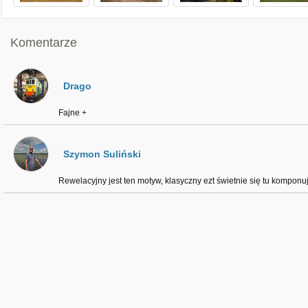
Komentarze
Drago
Fajne +
Szymon Suliński
Rewelacyjny jest ten motyw, klasyczny ezt świetnie się tu komponu