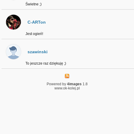
Świetne ;)
C-ARTon
Jest ogień!
szawinski
To jeszcze raz dziękuję ;)
Powered by
4images
1.8
www.ok-kolej.pl