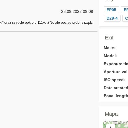
EP05
E
28.09.2022 09:09
D29-4
 oraz sztrucle pokroju 111A. :) No ale pociąg próbny rządzi
Exif
Make:
Model:
Exposure ti
Aperture val
ISO speed:
Date created
Focal length
Mapa