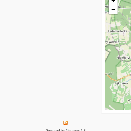
+
−
Powered by
4images
1.8