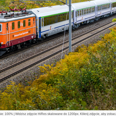
e: 100% | Widzisz zdjęcie HiRes skalowane do 1200px. Kliknij zdjęcie, aby zobacz