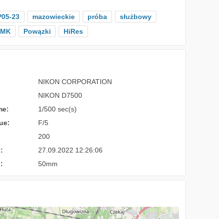
P05-23
mazowieckie
próba
służbowy
CMK
Powązki
HiRes
NIKON CORPORATION
NIKON D7500
me:
1/500 sec(s)
ue:
F/5
200
:
27.09.2022 12:26:06
:
50mm