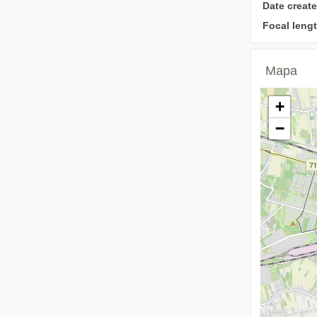
Date create
Focal lengt
Mapa
+
−