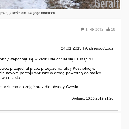
epszej jakości dla Twojego monitora.
1
2092
18
24.01.2019 | Andrespol/Łódź
bny wepchnął się w kadr i nie chciał się usunąć :D
óz przejechał przez przejazd na ulicy Kościelnej w
tominutowym postoju wyruszy w drogę powrotną do stolicy.
 dwa miasta
marzlucha do zdjęć oraz dla obsady Czesia!
Dodano: 16.10.2019 21:26