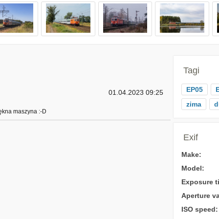
Tagi
EP05
01.04.2023 09:25
zima
d
iękna maszyna :-D
Exif
Make:
Model:
Exposure t
Aperture va
ISO speed: