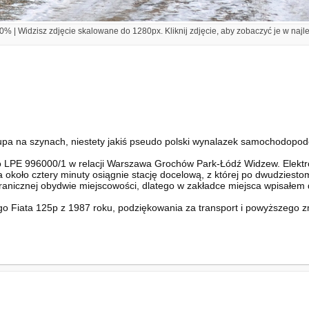
% | Widzisz zdjęcie skalowane do 1280px. Kliknij zdjęcie, aby zobaczyć je w najl
rupa na szynach, niestety jakiś pseudo polski wynalazek samochodopodo
 LPE 996000/1 w relacji Warszawa Grochów Park-Łódź Widzew. Elektrow
za około cztery minuty osiągnie stację docelową, z której po dwudzies
granicznej obydwie miejscowości, dlatego w zakładce miejsca wpisałem
o Fiata 125p z 1987 roku, podziękowania za transport i powyższego z