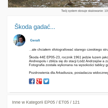
Twój system stosuje skalowanie: 100
Škoda gadać...
Geralt
...ale chciałem sfotografować starego czeskiego st
Škoda 44E EP05-23, rocznik 1961 jedzie luzem jako
Andrespolu i zbliża się do stacji Łódź Andrzejów a 
Fotografia została wykonana na wysokości tablicy 
Pozdrowienia dla Arkadiusza, posiadacza widoczneg
Inne w Kategorii
EP05 / ET05 / 121