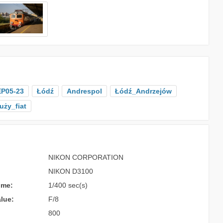
EP05-23
Łódź
Andrespol
Łódź_Andrzejów
uży_fiat
NIKON CORPORATION
NIKON D3100
ime:
1/400 sec(s)
lue:
F/8
800