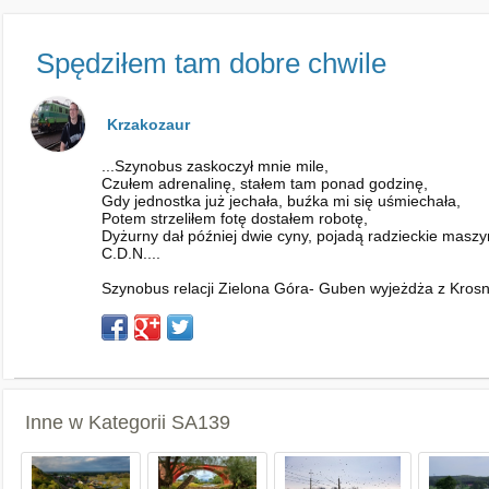
Spędziłem tam dobre chwile
Krzakozaur
...Szynobus zaskoczył mnie mile,
Czułem adrenalinę, stałem tam ponad godzinę,
Gdy jednostka już jechała, buźka mi się uśmiechała,
Potem strzeliłem fotę dostałem robotę,
Dyżurny dał później dwie cyny, pojadą radzieckie maszyn
C.D.N....
Szynobus relacji Zielona Góra- Guben wyjeżdża z Krosna
Inne w Kategorii
SA139