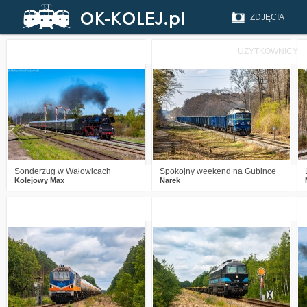
ZDJĘCIA
UŻYTKOWNICY
3
365
15
0
368
17
Sonderzug w Wałowicach
Spokojny weekend na Gubince
Kolejowy Max
Narek
1
517
23
2
637
17