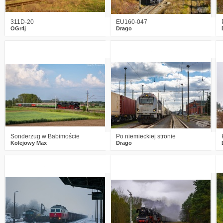
311D-20
EU160-047
OGr4j
Drago
0
784
11
2
989
17
Sonderzug w Babimoście
Po niemieckiej stronie
Kolejowy Max
Drago
2
1357
18
2
1456
20