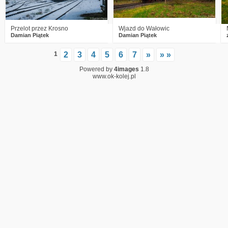
Przelot przez Krosno
Wjazd do Wałowic
Damian Piątek
Damian Piątek
1
2
3
4
5
6
7
»
» »
Powered by
4images
1.8
www.ok-kolej.pl