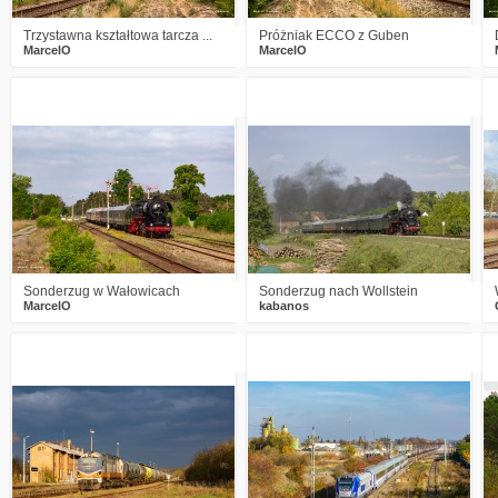
Trzystawna kształtowa tarcza ...
Próżniak ECCO z Guben
MarcelO
MarcelO
4
682
15
4
748
15
Sonderzug w Wałowicach
Sonderzug nach Wollstein
MarcelO
kabanos
2
681
18
2
1113
20