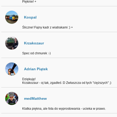
Pięknie! +
Kospal
Śliczne! Fajny kadr z wiatrakami :) +
Krzakozaur
Spec od chmurek :-)
Adrian Piątek
Dziękuję!
Krzakozaur - oj tak, zgadłeś :D Zwłaszcza od tych "cięższych" ;)
medMatthew
Klatka piękna, ale fota do wyprostowania - ucieka w prawo.