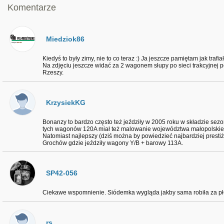
Komentarze
Miedziok86
Kiedyś to były zimy, nie to co teraz :) Ja jeszcze pamiętam jak tra
Na zdjęciu jeszcze widać za 2 wagonem słupy po sieci trakcyjnej po 
Rzeszy.
KrzysiekKG
Bonanzy to bardzo często też jeździły w 2005 roku w składzie sezo
tych wagonów 120A miał też malowanie województwa małopolskie
Natomiast najlepszy (dziś można by powiedzieć najbardziej presti
Grochów gdzie jeździły wagony Y/B + barowy 113A.
SP42-056
Ciekawe wspomnienie. Siódemka wygląda jakby sama robiła za płu
rs