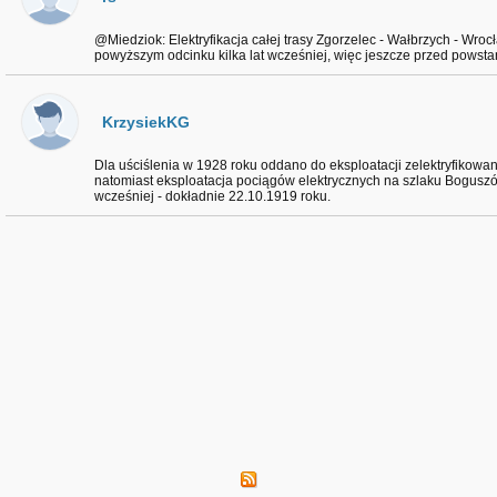
@Miedziok: Elektryfikacja całej trasy Zgorzelec - Wałbrzych - Wro
powyższym odcinku kilka lat wcześniej, więc jeszcze przed powstan
KrzysiekKG
Dla uściślenia w 1928 roku oddano do eksploatacji zelektryfikow
natomiast eksploatacja pociągów elektrycznych na szlaku Boguszó
wcześniej - dokładnie 22.10.1919 roku.