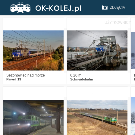
ZDJĘCIA
UŻYTKOWNICY
0
633
4
1
913
14
Sezonowiec nad morze
6,20 m
Paweł_19
Schneidebahn
7
2309
11
7
2531
6