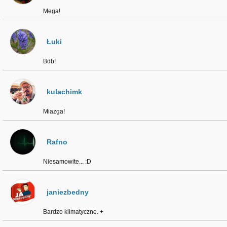
Mega!
Łuki
Bdb!
kulachimk
Miazga!
Rafno
Niesamowite... :D
janiezbedny
Bardzo klimatyczne. +