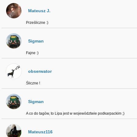
Mateusz J.
Prześliczne :)
Sigman
Fajne :)
obserwator
Śliczne !
Sigman
A co do tagów, to Lipa jest w województwie podkarpackim ;)
Mateusz116