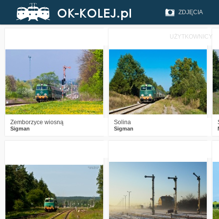
ZDJĘCIA
UŻYTKOWNICY
1
958
19
1
1597
23
Zemborzyce wiosną
Solina
Sigman
Sigman
4
3413
5
12
3130
18