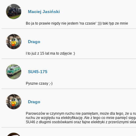
Maciej Jasiński
Bo ja to prawie nigdy nie jestem 'na czasie' :))) taki typ ze mnie
Drago
I to już z 15 lat ma to zdjęcie :)
SU45-175
Pyszne czasy ;-)
Drago
Parowozów w czynnym ruchu nie pamiętam, może dla tego, że u na
ruchu ze względu na elektryfikację. Ale z tego co mnie pamięć się
SU46 z długimi osobówkami oraz fajne elektryki z przeróznymi skł