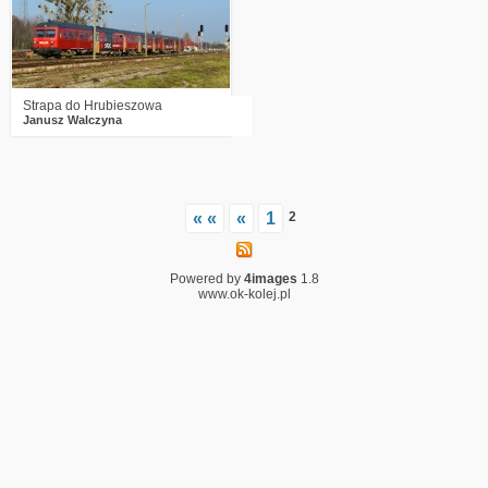
Strapa do Hrubieszowa
Janusz Walczyna
« «
«
1
2
Powered by
4images
1.8
www.ok-kolej.pl