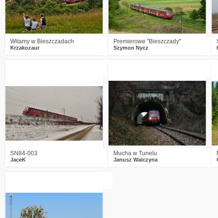
Witamy w Bieszczadach
Premierowe "Bieszczady"
Krzakozaur
Szymon Nycz
1
2186
8
2
3091
10
SN84-003
Mucha w Tunelu
JaceK
Janusz Walczyna
4
2924
6