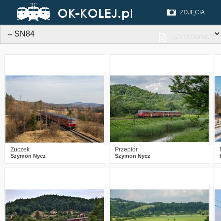
ZDJĘCIA
UŻYTKOWNICY
2
1620
12
2
1612
17
Żuczek
Przepiór
Szymon Nycz
Szymon Nycz
5
2605
26
1
2099
19