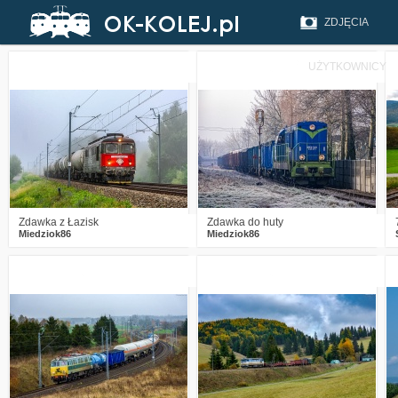
ZDJĘCIA
UŻYTKOWNICY
0
248
16
0
583
15
Zdawka z Łazisk
Zdawka do huty
Miedziok86
Miedziok86
2
965
33
6
857
26