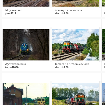
Istny skansen
Kominy na tle komina
piter4817
Miedziok86
3
1934
23
0
2062
15
Wyczekana huta
Tamara na przedmieściach
kapsel2696
Miedziok86
2
2058
18
0
1676
21