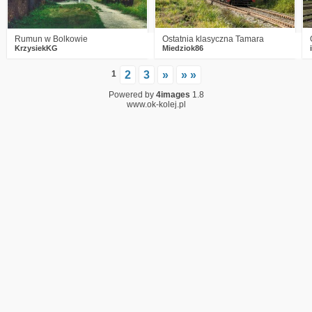
Rumun w Bolkowie
Ostatnia klasyczna Tamara
KrzysiekKG
Miedziok86
1
2
3
»
» »
Powered by
4images
1.8
www.ok-kolej.pl