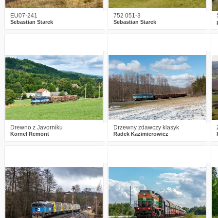
EU07-241
752 051-3
Sebastian Starek
Sebastian Starek
1
1031
18
1
980
12
Drewno z Javorníku
Drzewny zdawczy klasyk
Kornel Remont
Radek Kazimierowicz
3
1121
20
2
1055
11