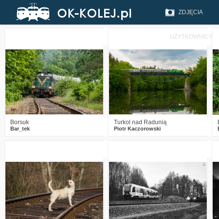
ZDJĘCIA
UŻYTKOWNICY
1
1493
18
5
1807
21
Borsuk
Turkol nad Radunią
Bar_tek
Piotr Kaczorowski
1
2148
6
3
2642
7