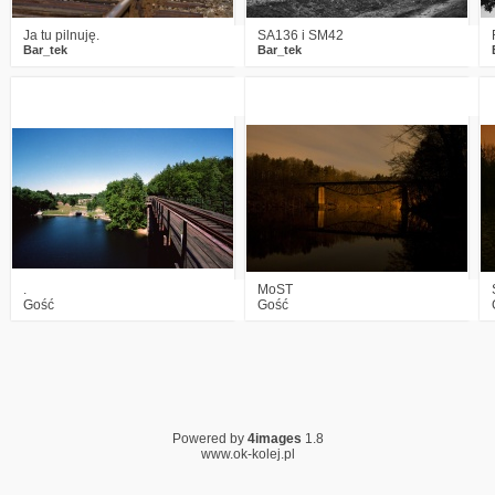
Ja tu pilnuję.
SA136 i SM42
Bar_tek
Bar_tek
2
2083
4
10
2531
10
.
MoST
Gość
Gość
Powered by
4images
1.8
www.ok-kolej.pl