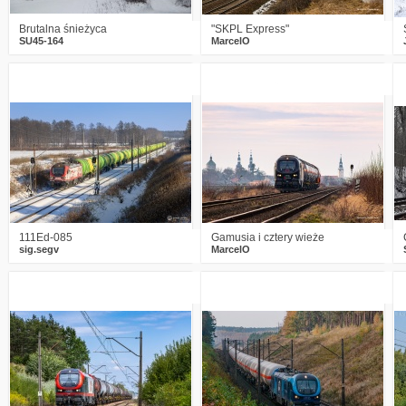
Brutalna śnieżyca
"SKPL Express"
SU45-164
MarcelO
2
497
17
2
360
15
111Ed-085
Gamusia i cztery wieże
sig.segv
MarcelO
2
616
21
0
327
3