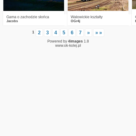
Gama o zachodzie słońca
Wałowickie kształty
Jacobs
OGr4j
1
2
3
4
5
6
7
»
» »
Powered by
4images
1.8
www.ok-kolej.pl