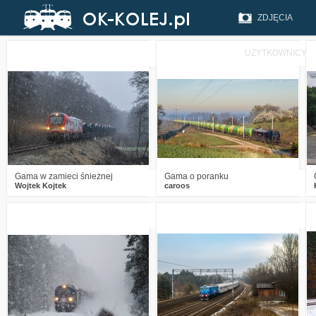
ZDJĘCIA
UŻYTKOWNICY
0
286
18
1
244
8
Gama w zamieci śnieżnej
Gama o poranku
Wojtek Kojtek
caroos
2
506
22
3
459
18