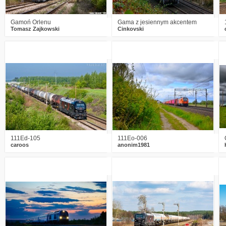
Gamoń Orlenu
Gama z jesiennym akcentem
Tomasz Zajkowski
Cinkovski
0
612
8
0
442
3
111Ed-105
111Eo-006
caroos
anonim1981
1
653
26
0
620
17